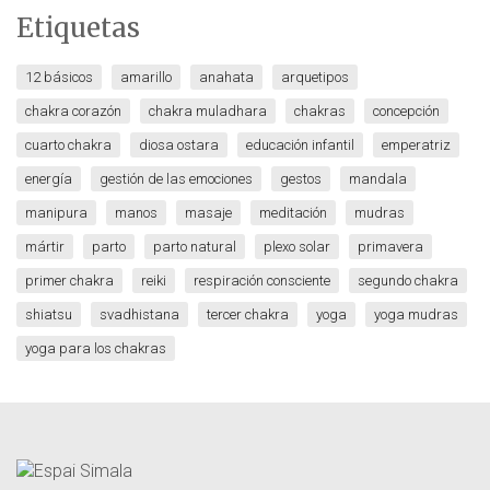
Etiquetas
12 básicos
amarillo
anahata
arquetipos
chakra corazón
chakra muladhara
chakras
concepción
cuarto chakra
diosa ostara
educación infantil
emperatriz
energía
gestión de las emociones
gestos
mandala
manipura
manos
masaje
meditación
mudras
mártir
parto
parto natural
plexo solar
primavera
primer chakra
reiki
respiración consciente
segundo chakra
shiatsu
svadhistana
tercer chakra
yoga
yoga mudras
yoga para los chakras