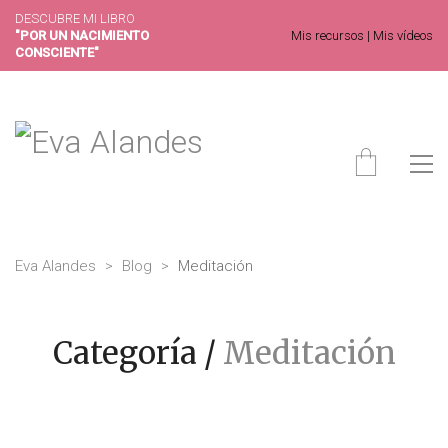
DESCUBRE MI LIBRO
"POR UN NACIMIENTO
Mis recursos
|
Mis vídeos
CONSCIENTE"
Eva Alandes
>
Blog
>
Meditación
Categoría /
Meditación