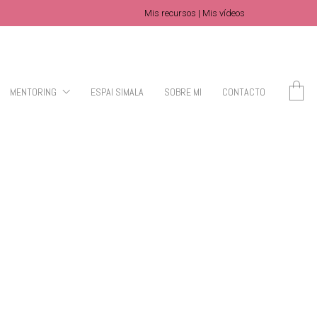
Mis recursos
|
Mis vídeos
MENTORING
ESPAI SIMALA
SOBRE MI
CONTACTO