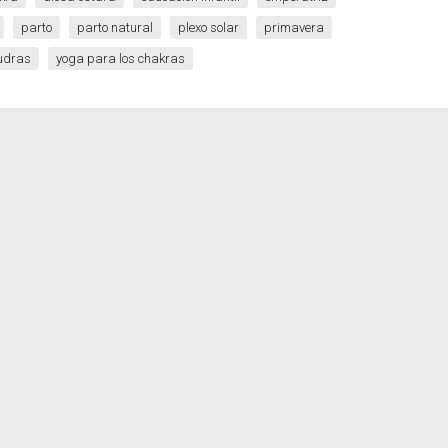
parto
parto natural
plexo solar
primavera
udras
yoga para los chakras