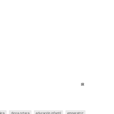
kra
diosa ostara
educación infantil
emperatriz