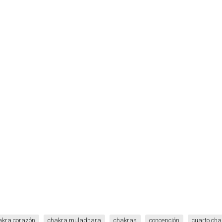
akra corazón
chakra muladhara
chakras
concepción
cuarto cha