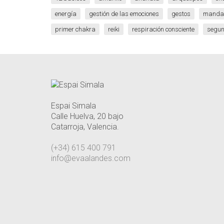
energía
gestión de las emociones
gestos
manda
primer chakra
reiki
respiración consciente
segun
Espai Simala
Calle Huelva, 20 bajo
Catarroja, Valencia.
(+34) 615 400 791
info@evaalandes.com