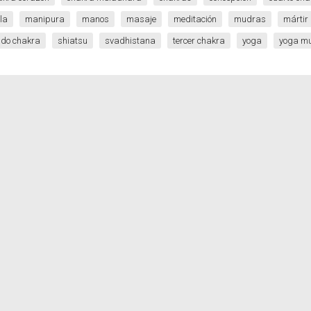
la
manipura
manos
masaje
meditación
mudras
mártir
do chakra
shiatsu
svadhistana
tercer chakra
yoga
yoga m