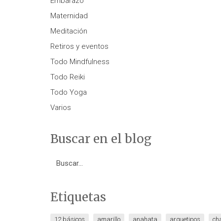
Embarazo
Maternidad
Meditación
Retiros y eventos
Todo Mindfulness
Todo Reiki
Todo Yoga
Varios
Buscar en el blog
Search
for:
Etiquetas
12 básicos
amarillo
anahata
arquetipos
ch