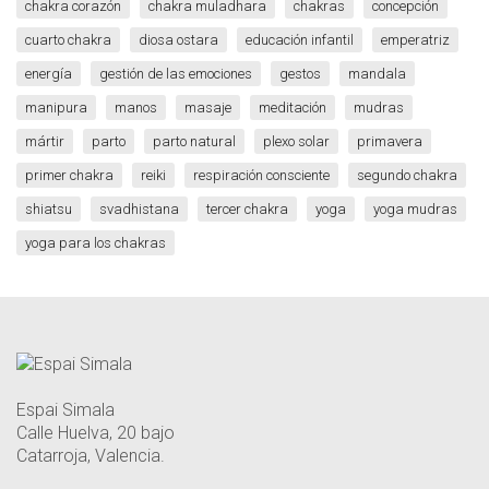
chakra corazón
chakra muladhara
chakras
concepción
cuarto chakra
diosa ostara
educación infantil
emperatriz
energía
gestión de las emociones
gestos
mandala
manipura
manos
masaje
meditación
mudras
mártir
parto
parto natural
plexo solar
primavera
primer chakra
reiki
respiración consciente
segundo chakra
shiatsu
svadhistana
tercer chakra
yoga
yoga mudras
yoga para los chakras
Espai Simala
Calle Huelva, 20 bajo
Catarroja, Valencia.