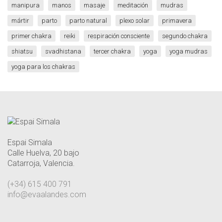
manipura
manos
masaje
meditación
mudras
mártir
parto
parto natural
plexo solar
primavera
primer chakra
reiki
respiración consciente
segundo chakra
shiatsu
svadhistana
tercer chakra
yoga
yoga mudras
yoga para los chakras
Espai Simala
Calle Huelva, 20 bajo
Catarroja, Valencia.
(+34) 615 400 791
info@evaalandes.com