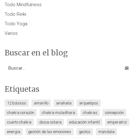
Todo Mindfulness
Todo Reiki
Todo Yoga
Varios
Buscar en el blog
Search
for:
Etiquetas
12 básicos
amarillo
anahata
arquetipos
chakra corazón
chakra muladhara
chakras
concepción
cuarto chakra
diosa ostara
educación infantil
emperatriz
energía
gestión de las emociones
gestos
mandala