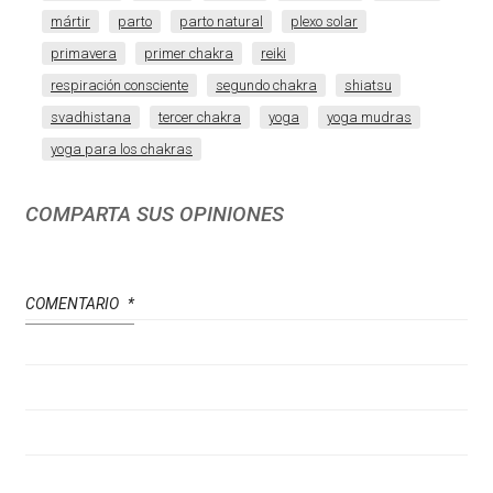
mártir
parto
parto natural
plexo solar
primavera
primer chakra
reiki
respiración consciente
segundo chakra
shiatsu
svadhistana
tercer chakra
yoga
yoga mudras
yoga para los chakras
COMPARTA SUS OPINIONES
COMENTARIO
*