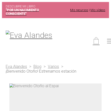
DESCUBRE MI LIBRO
"POR UN NACIMIENTO
Mis recursos
|
Mis vídeos
CONSCIENTE"
Eva Alandes
>
Blog
>
Varios
>
¡Bienvenido Otoño! Estrenamos estación