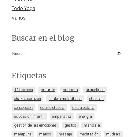
Todo Yoga
Varios
Buscar en el blog
Search
for:
Etiquetas
12 básicos
amarillo
anahata
arquetipos
chakra corazón
chakra muladhara
chakras
concepción
cuarto chakra
diosa ostara
educación infantil
emperatriz
energía
gestión de las emociones
gestos
mandala
manipura
manos
masaje
meditación
mudras