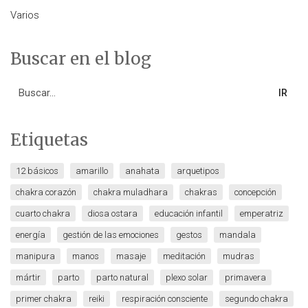
Varios
Buscar en el blog
Search
for:
Etiquetas
12 básicos
amarillo
anahata
arquetipos
chakra corazón
chakra muladhara
chakras
concepción
cuarto chakra
diosa ostara
educación infantil
emperatriz
energía
gestión de las emociones
gestos
mandala
manipura
manos
masaje
meditación
mudras
mártir
parto
parto natural
plexo solar
primavera
primer chakra
reiki
respiración consciente
segundo chakra