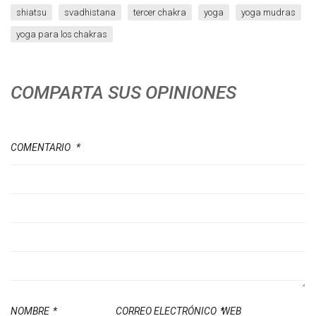
shiatsu
svadhistana
tercer chakra
yoga
yoga mudras
yoga para los chakras
COMPARTA SUS OPINIONES
COMENTARIO
*
NOMBRE
*
CORREO ELECTRÓNICO
*
WEB