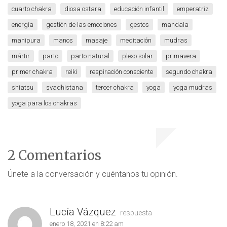
cuarto chakra
diosa ostara
educación infantil
emperatriz
energía
gestión de las emociones
gestos
mandala
manipura
manos
masaje
meditación
mudras
mártir
parto
parto natural
plexo solar
primavera
primer chakra
reiki
respiración consciente
segundo chakra
shiatsu
svadhistana
tercer chakra
yoga
yoga mudras
yoga para los chakras
2 Comentarios
Únete a la conversación y cuéntanos tu opinión.
Lucía Vázquez
respuesta
enero 18, 2021 en 8:22 am