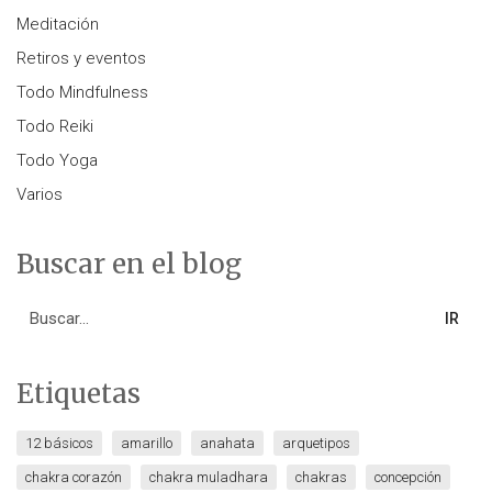
Meditación
Retiros y eventos
Todo Mindfulness
Todo Reiki
Todo Yoga
Varios
Buscar en el blog
Search
for:
Etiquetas
12 básicos
amarillo
anahata
arquetipos
chakra corazón
chakra muladhara
chakras
concepción